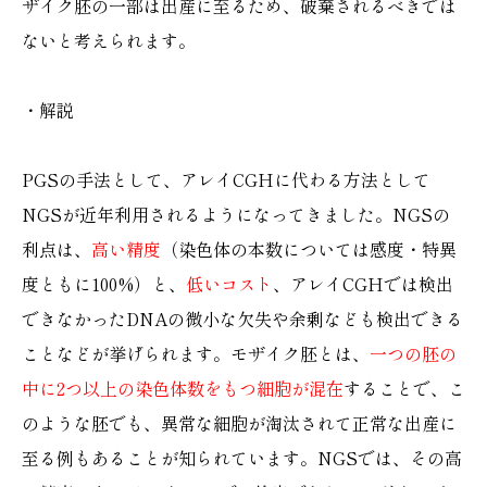
ザイク胚の一部は出産に至るため、破棄されるべきでは
ないと考えられます。
・解説
PGSの手法として、アレイCGHに代わる方法として
NGSが近年利用されるようになってきました。NGSの
利点は、
高い精度
（染色体の本数については感度・特異
度ともに100%）と、
低いコスト
、アレイCGHでは検出
できなかったDNAの微小な欠失や余剰なども検出できる
ことなどが挙げられます。モザイク胚とは、
一つの胚の
中に2つ以上の染色体数をもつ細胞が混在
することで、こ
のような胚でも、異常な細胞が淘汰されて正常な出産に
至る例もあることが知られています。NGSでは、その高