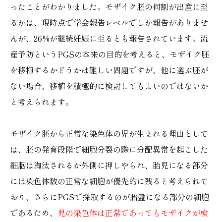
ったことがわかりました。モザイク胚の何割が出産に至
るかは、現時点で学会報告レベルでしか報告がありませ
んが、26%が継続妊娠に至るとも報告されています。流
産予防というPGSの本来の目的を考えると、モザイク胚
を移植するかどうかは難しい問題ですが、他に選ぶ胚が
ない場合、移植を積極的に検討してもよいのではないか
と考えられます。
モザイク胚から正常な染色体の児が生まれる理由として
は、胚の発育段階で細胞分裂の際に分配異常を起こした
細胞は淘汰されるか外側に押しやられ、胎児になる部分
には染色体数の正常な細胞が優先的に残ると考えられて
おり、さらにPGSで採取するのが胎盤になる部分の細胞
であるため、
児の染色体は正常であってもモザイクが検