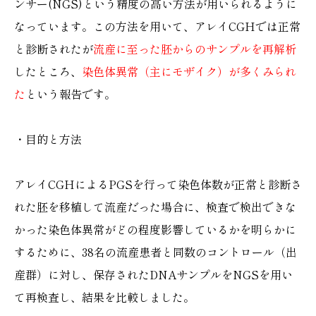
ンサー(NGS)という精度の高い方法が用いられるように
なっています。この方法を用いて、アレイCGHでは正常
と診断されたが
流産に至った胚からのサンプルを再解析
したところ、
染色体異常（主にモザイク）が多くみられ
た
という報告です。
・目的と方法
アレイCGHによるPGSを行って染色体数が正常と診断さ
れた胚を移植して流産だった場合に、検査で検出できな
かった染色体異常がどの程度影響しているかを明らかに
するために、38名の流産患者と同数のコントロール（出
産群）に対し、保存されたDNAサンプルをNGSを用い
て再検査し、結果を比較しました。